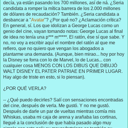
decía, ya están pasando los 700 millones, así de ná. ¿Seria
candidata a romper la mítica barrera de los 2.000 millones
de dólares de recaudación? También. ¿Seria candidata a
desbancar a "
Avatar
"? ¿Por qué no? ¿Aclamación crítica?
En general, sí. Los que idolizan a George Lucas como un
genio del cine, vayan tomando notas: George Lucas al final
de idea no tenía una p*** m*****. El ratón, ése sí que sabe. Y
no, no voy a escribir aquí el nombre del ratón al que me
refiero, que no quiero que vengan los abogados a
plantarme una demanda. (Aunque, bien mirao... hoy por hoy
la Disney se forra con lo de Marvel, lo de Lucas... con
cualquier cosa MENOS CON LOS DIBUS QUE DIBUJÓ
WALT DISNEY EL PATER PATRIAE EN PRIMER LUGAR.
Hay algo de triste en esto, si lo piensan).
¿POR QUÉ VERLA?
-- ¿Qué puedo decirles? Salí con sensaciones encontradas
del cine, después de verla. Me gustó. Y no me gustó.
Después de darle un par de vueltas mientras comía mis
Whiskas, usaba mi caja de arena y arañaba las cortinas,
llegué a la conclusión de que había pasado algo muy