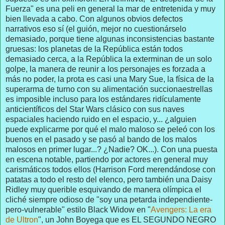
Fuerza" es una peli en general la mar de entretenida y muy
bien llevada a cabo. Con algunos obvios defectos
narrativos eso sí (el guión, mejor no cuestionárselo
demasiado, porque tiene algunas inconsistencias bastante
gruesas: los planetas de la República están todos
demasiado cerca, a la República la exterminan de un solo
golpe, la manera de reunir a los personajes es forzada a
más no poder, la prota es casi una Mary Sue, la física de la
superarma de turno con su alimentación succionaestrellas
es imposible incluso para los estándares ridículamente
anticientíficos del Star Wars clásico con sus naves
espaciales haciendo ruido en el espacio, y... ¿alguien
puede explicarme por qué el malo maloso se peleó con los
buenos en el pasado y se pasó al bando de los malos
malosos en primer lugar...? ¿Nadie? OK...). Con una puesta
en escena notable, partiendo por actores en general muy
carismáticos todos ellos (Harrison Ford merendándose con
patatas a todo el resto del elenco, pero también una Daisy
Ridley muy querible esquivando de manera olímpica el
cliché siempre odioso de "soy una petarda independiente-
pero-vulnerable" estilo Black Widow en "
Avengers: La era
de Ultron
", un John Boyega que es EL SEGUNDO NEGRO