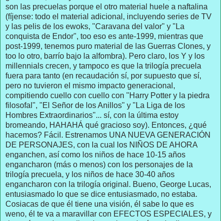
son las precuelas porque el otro material huele a naftalina
(fíjense: todo el material adicional, incluyendo series de TV
y las pelis de los ewoks, "Caravana del valor" y "La
conquista de Endor", too eso es ante-1999, mientras que
post-1999, tenemos puro material de las Guerras Clones, y
too lo otro, barrío bajo la alfombra). Pero claro, los Y y los
millennials crecen, y tampoco es que la trilogía precuela
fuera para tanto (en recaudación sí, por supuesto que sí,
pero no tuvieron el mismo impacto generacional,
compitiendo cuello con cuello con "Harry Potter y la piedra
filosofal", "El Señor de los Anillos" y "La Liga de los
Hombres Extraordinarios"... sí, con la última estoy
bromeando, HAHAHÁ qué gracioso soy). Entonces, ¿qué
hacemos? Fácil. Estrenamos UNA NUEVA GENERACIÓN
DE PERSONAJES, con la cual los NIÑOS DE AHORA
enganchen, así como los niños de hace 10-15 años
engancharon (más o menos) con los personajes de la
trilogía precuela, y los niños de hace 30-40 años
engancharon con la trilogía original. Bueno, George Lucas,
entusiasmado lo que se dice entusiasmado, no estaba.
Cosiacas de que él tiene una visión, él sabe lo que es
weno, él te va a maravillar con EFECTOS ESPECIALES, y