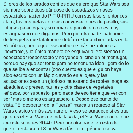
Si eres de los tarados cerriles que quiere que Star Wars sea
siempre sobre tipos dándose de espadazos y naves
espaciales haciendo PITIÚ-PITIÚ con sus lásers, entonces
claro, las precuelas con sus conversaciones de pasillo, sus
intrigas palaciegas y su romance pacotillero no es muy
estarguasero que digamos. Pero por otra parte, hablamos
de tres pelis que fatalmente debían estar ambientadas en la
República, por lo que ese ambiente más bizantino era
inevitable, y la única manera de esquivarlo, era siendo un
espectador responsable y no yendo al cine en primer lugar,
porque hay que ser tonto para no tener una idea ligera de lo
que se iba a encontrar (otro cuento es que el guión haya
sido escrito con un lápiz clavado en el ojete, y las
actuaciones sean un glorioso muestrario de robles, nogales,
abedules, cipreses, raulíes y otra clase de vegetales
leñosos, por supuesto, pero nada de eso tiene que ver con
ser "más o menos estarguasero"). Desde ese punto de
vista, "El despertar de la Fuerza" marca un regreso al Star
Wars clásico y más aventurero, y eso se agradece si es que
quieres el Star Wars de toda la vida, el Star Wars con el que
creciste si tienes 30-40. Pero por otra parte, en esto de
querer restaurar el Star Wars clásico, el péndulo se va