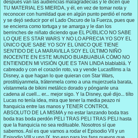
después van las audiencias malagradecías y le dicen que
TU MATERIAL ES MIERDA, y él, en vez de tomar nota y
reconocer con humildad que en algún punto perdió el norte
y se dejó seducir por el Lado Oscuro de la Fuerza, pues que
se encierra como tortuga y se amarga y le dan los
berrinches de niñato diciendo que EL PÚBLICO NO SABE
LO QUE ES STAR WARS Y NO LO APRECIA YO SOY EL
ÚNICO QUE SABE YO SOY EL ÚNICO QUE TIENE
SENTIDO DE LA MARAVILLA SOY EL ÚLTIMO NIÑO
INOCENTE EN ESTE MUNDO BUABUABUÁ CÓMO NO
ENTIENDEN MI VISIÓN QUE ES TAN LINDA blablablá. Y
cabreado y con el corazón roto, va y vende Lucasfilms a la
Disney, a que hagan lo que quieran con Star Wars,
prostitúyanmela, trátenmela como a una mujerzuela barata,
vístanmela de bikini metálico dorado y pónganle una
cadena al cuell... er... mejor sigo. Y la Disney, qué dijo... tiíto
Lucas no tenía idea, mira que tener la media peazo ni
franquicia entre las manos y TENER CONTROL
ABSOLUTO DE LA MISMA y no estar lanzando boda tras
boda tras boda perdón PELI TRAS PELI TRAS PELI hasta
que la franquicia no sea redituable. Nosotros sí que
sabemos. Así es que vamos a rodar el Episodio VII y un
Episodio VIII y uno IX, too eso para los fans nuevos que