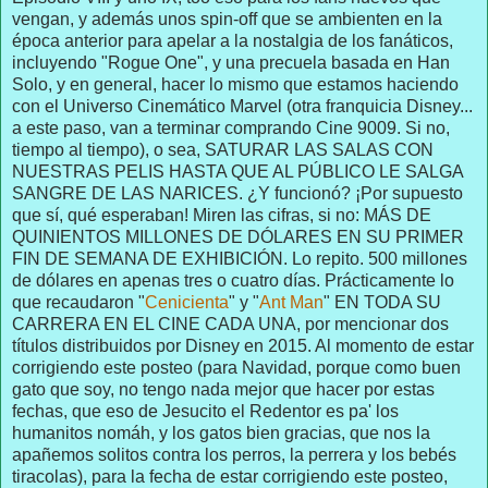
vengan, y además unos spin-off que se ambienten en la
época anterior para apelar a la nostalgia de los fanáticos,
incluyendo "Rogue One", y una precuela basada en Han
Solo, y en general, hacer lo mismo que estamos haciendo
con el Universo Cinemático Marvel (otra franquicia Disney...
a este paso, van a terminar comprando Cine 9009. Si no,
tiempo al tiempo), o sea, SATURAR LAS SALAS CON
NUESTRAS PELIS HASTA QUE AL PÚBLICO LE SALGA
SANGRE DE LAS NARICES. ¿Y funcionó? ¡Por supuesto
que sí, qué esperaban! Miren las cifras, si no: MÁS DE
QUINIENTOS MILLONES DE DÓLARES EN SU PRIMER
FIN DE SEMANA DE EXHIBICIÓN. Lo repito. 500 millones
de dólares en apenas tres o cuatro días. Prácticamente lo
que recaudaron "
Cenicienta
" y "
Ant Man
" EN TODA SU
CARRERA EN EL CINE CADA UNA, por mencionar dos
títulos distribuidos por Disney en 2015. Al momento de estar
corrigiendo este posteo (para Navidad, porque como buen
gato que soy, no tengo nada mejor que hacer por estas
fechas, que eso de Jesucito el Redentor es pa' los
humanitos nomáh, y los gatos bien gracias, que nos la
apañemos solitos contra los perros, la perrera y los bebés
tiracolas), para la fecha de estar corrigiendo este posteo,