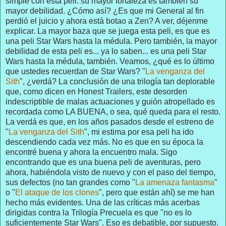
simple con esta peli: su mayor fortaleza es también su
mayor debilidad. ¿Cómo así? ¿Es que mi General al fin
perdió el juicio y ahora está botao a Zen? A ver, déjenme
explicar. La mayor baza que se juega esta peli, es que es
una peli Star Wars hasta la médula. Pero también, la mayor
debilidad de esta peli es... ya lo saben... es una peli Star
Wars hasta la médula, también. Veamos, ¿qué es lo último
que ustedes recuerdan de Star Wars? "
La venganza del
Sith
", ¿verdá? La conclusión de una trilogía tan deplorable
que, como dicen en Honest Trailers, este desorden
indescriptible de malas actuaciones y guión atropellado es
recordada como LA BUENA, o sea, qué queda para el resto.
La verdá es que, en los años pasados desde el estreno de
"
La venganza del Sith
", mi estima por esa peli ha ido
descendiendo cada vez más. No es que en su época la
encontré buena y ahora la encuentro mala. Sigo
encontrando que es una buena peli de aventuras, pero
ahora, habiéndola visto de nuevo y con el paso del tiempo,
sus defectos (no tan grandes como "
La amenaza fantasma
"
o "
El ataque de los clones
", pero que están ahí) se me han
hecho más evidentes. Una de las críticas más acerbas
dirigidas contra la Trilogía Precuela es que "no es lo
suficientemente Star Wars". Eso es debatible, por supuesto.