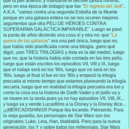
que la peli anterior, y mandarse el declive (ahora mínimo,
pero en esa época de órdago) que fue "
El regreso del Jedi
",
A.K.A. "vamos contra una segunda Estrella de la Muerte
porque en una galaxia entera no se nos ocurren mejores
argumentos que otra PELI DE HÉROES CONTRA
SUPERARMA GALÁCTICA IMPARABLE". Luego se pasó
la punta de años diciendo una cosa sí y otra no: que "
La
guerra de las galaxias
" era una peli única, luego que no,
que había sido planificada como una trilogía, ¡pero qué
digo!, ¡son TRES TRILOGÍAS y ésta es la del medio!, luego
que no, que la historia había sido contada en las tres pelis,
luego que están escritos los episodios VII, VIII y IX, luego
que el rodaje será en los '90s, luego que no será en los
'90s, luego al final sí fue en los '90s y empezó la trilogía
precuela al mismo tiempo que estamos planeando la trilogía
secuela, luego que en realidad la trilogía precuela era too y
como la cosa era la historia de Darth Vader y el jodío va y
se muere en la sexta pues ya no hay episodios VII, VIII, IX...
y luego va y vende Lucasfilms a la Disney y la Disney dice...
¡¡¡MERCADISHING!!! Porque iba tocando. Piénsenlo. Para
la vieja guardia, tus personajes de Star Wars son los
originales: Luke, Leia, Han, blablablá. Pero para la nueva
generación, los Y y sobre todos los millennials, Star Wars