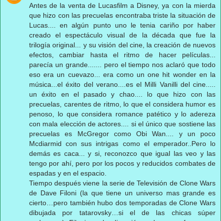
Antes de la venta de Lucasfilm a Disney, ya con la mierda
que hizo con las precuelas encontraba triste la situación de
Lucas.... en algún punto uno le tenia cariño por haber
creado el espectáculo visual de la década que fue la
trilogía original... y su visión del cine, la creación de nuevos
efectos, cambiar hasta el ritmo de hacer películas...
parecía un grande....... pero el tiempo nos aclaró que todo
eso era un cuevazo... era como un one hit wonder en la
música...el éxito del verano....es el Milli Vanilli del cine.....
un éxito en el pasado y chao.... lo que hizo con las
precuelas, carentes de ritmo, lo que el considera humor es
penoso, lo que considera romance patético y lo adereza
con mala elección de actores.... si el único que sostiene las
precuelas es McGregor como Obi Wan.... y un poco
Mcdiarmid con sus intrigas como el emperador..Pero lo
demás es caca... y si, reconozco que igual las veo y las
tengo por ahí, pero por los pocos y reducidos combates de
espadas y en el espacio.
Tiempo después viene la serie de Televisión de Clone Wars
de Dave Filoni (la que tiene un universo mas grande es
cierto…pero también hubo dos temporadas de Clone Wars
dibujada por tatarovsky…si el de las chicas súper