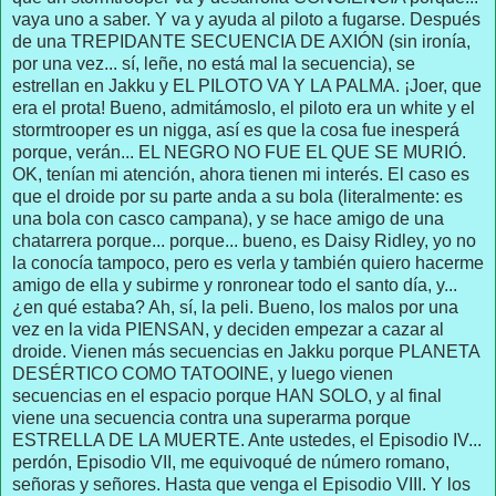
vaya uno a saber. Y va y ayuda al piloto a fugarse. Después
de una TREPIDANTE SECUENCIA DE AXIÓN (sin ironía,
por una vez... sí, leñe, no está mal la secuencia), se
estrellan en Jakku y EL PILOTO VA Y LA PALMA. ¡Joer, que
era el prota! Bueno, admitámoslo, el piloto era un white y el
stormtrooper es un nigga, así es que la cosa fue inesperá
porque, verán... EL NEGRO NO FUE EL QUE SE MURIÓ.
OK, tenían mi atención, ahora tienen mi interés. El caso es
que el droide por su parte anda a su bola (literalmente: es
una bola con casco campana), y se hace amigo de una
chatarrera porque... porque... bueno, es Daisy Ridley, yo no
la conocía tampoco, pero es verla y también quiero hacerme
amigo de ella y subirme y ronronear todo el santo día, y...
¿en qué estaba? Ah, sí, la peli. Bueno, los malos por una
vez en la vida PIENSAN, y deciden empezar a cazar al
droide. Vienen más secuencias en Jakku porque PLANETA
DESÉRTICO COMO TATOOINE, y luego vienen
secuencias en el espacio porque HAN SOLO, y al final
viene una secuencia contra una superarma porque
ESTRELLA DE LA MUERTE. Ante ustedes, el Episodio IV...
perdón, Episodio VII, me equivoqué de número romano,
señoras y señores. Hasta que venga el Episodio VIII. Y los