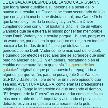
DE LA GALAXIA DESPUÉS DE LANDO CALRISSIAN y
que logra hacer querible a su personaje a pesar de lo
patoso que resulta, un Oscar Isaac como secundario de lujo
que contagia lo mucho que disfruta su rol, una Carrie Fisher
que la vemos y nos da la nostalgia, y un Adam Driver
cumpliendo bien con un rol bastante difícil, el de un villano
wannabe que se esfuerza él mismo por ser tan memorable
como Darth Vader y no le resulta porque... bueno, porque es
un wannabe, por eso, en lo que seguro es un jab en todo el
hocico a las hordas de imbéciles que idolizan a un
genocida como Darth Vader como lo más cool de lo cool),
siguiendo por efectos especiales que se agradece que usen
pero no abusen del CGI, y en general rescatando bien el
espíritu de aventura ligera que tenía "
La guerra de las
galaxias
" original (lo que por supuesto ha repugnado a
algunos, porque verán, para no poca gente Star Wars es
SERIO, y Bastet nos libre de tener un nuevo episodio que
sea eso, AVENTURA LIGERA, como eran las pretensiones
originales). Tengo la impresión de que andando el tiempo,
"El despertar de la Fuerza" no va a quedar como el clásico
más memorable de la franquicia, y asentado el polvo, sus
detractores van a empezar a enamorarse de la peli,