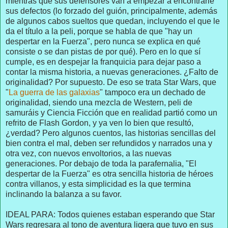
mientras que sus defensores van a empezar a encontrarle
sus defectos (lo forzado del guión, principalmente, además
de algunos cabos sueltos que quedan, incluyendo el que le
da el título a la peli, porque se habla de que "hay un
despertar en la Fuerza", pero nunca se explica en qué
consiste o se dan pistas de por qué). Pero en lo que sí
cumple, es en despejar la franquicia para dejar paso a
contar la misma historia, a nuevas generaciones. ¿Falto de
originalidad? Por supuesto. De eso se trata Star Wars, que
"
La guerra de las galaxias
" tampoco era un dechado de
originalidad, siendo una mezcla de Western, peli de
samuráis y Ciencia Ficción que en realidad partió como un
refrito de Flash Gordon, y ya ven lo bien que resultó,
¿verdad? Pero algunos cuentos, las historias sencillas del
bien contra el mal, deben ser refundidos y narrados una y
otra vez, con nuevos envoltorios, a las nuevas
generaciones. Por debajo de toda la parafernalia, "El
despertar de la Fuerza" es otra sencilla historia de héroes
contra villanos, y esta simplicidad es la que termina
inclinando la balanza a su favor.
IDEAL PARA: Todos quienes estaban esperando que Star
Wars regresara al tono de aventura ligera que tuvo en sus