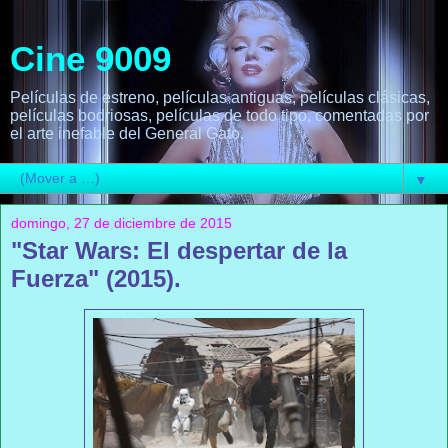
Cine 9009
Películas de estreno, películas antiguas, películas clásicas,
películas bodriosas, películas de todo tipo, comentadas por
el arte inefable del General Gato.
▼
domingo, 27 de diciembre de 2015
"Star Wars: El despertar de la
Fuerza" (2015).