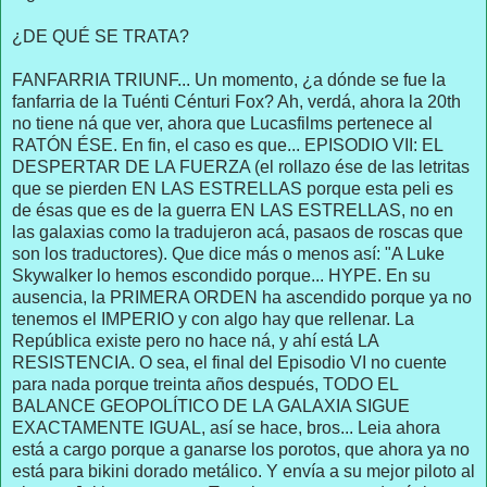
¿DE QUÉ SE TRATA?
FANFARRIA TRIUNF... Un momento, ¿a dónde se fue la
fanfarria de la Tuénti Cénturi Fox? Ah, verdá, ahora la 20th
no tiene ná que ver, ahora que Lucasfilms pertenece al
RATÓN ÉSE. En fin, el caso es que... EPISODIO VII: EL
DESPERTAR DE LA FUERZA (el rollazo ése de las letritas
que se pierden EN LAS ESTRELLAS porque esta peli es
de ésas que es de la guerra EN LAS ESTRELLAS, no en
las galaxias como la tradujeron acá, pasaos de roscas que
son los traductores). Que dice más o menos así: "A Luke
Skywalker lo hemos escondido porque... HYPE. En su
ausencia, la PRIMERA ORDEN ha ascendido porque ya no
tenemos el IMPERIO y con algo hay que rellenar. La
República existe pero no hace ná, y ahí está LA
RESISTENCIA. O sea, el final del Episodio VI no cuente
para nada porque treinta años después, TODO EL
BALANCE GEOPOLÍTICO DE LA GALAXIA SIGUE
EXACTAMENTE IGUAL, así se hace, bros... Leia ahora
está a cargo porque a ganarse los porotos, que ahora ya no
está para bikini dorado metálico. Y envía a su mejor piloto al