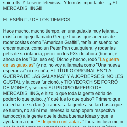
spin-offs. Y la serie televisiva. Y lo más importante... ¡¡¡EL
MERCADISHING!!!
EL ESPÍRITU DE LOS TIEMPOS.
Hace mucho, mucho tiempo, en una galaxia muy lejana...
existía un tipejo llamado George Lucas, que además de
rodar cositas como "American Graffiti", tenía un sueño: no
crecer nunca, como un Peter Pan cualquiera, y rodar las
pelis de su infancia, pero con los FXs de ahora (bueno, el
ahora de los '70s, eso es). Dicho y hecho, rodó "
La guerra
de las galaxias
" (y no, no voy a llamarla como "Una nueva
esperanza" ni de coña, EL TÍTULO ORIGINAL ES "LA
GUERRA DE LAS GALAXIAS" Y A JORDERSE SI NO LES
GUSTA), y la cosa funcionó, y TÍO YEORCH SE FORRÓ
DE MONEY, y se creó SU PROPIO IMPERIO DE
MERCADISHING, e hizo lo que toda la gente ebria de
poder: lo que quiso. ¿Y qué fue lo que quiso? Primero que
ná, echar de su lao (o cabrear a la gente a su lao hasta que
se fueran, no sé ni me interesa la soap opera respectiva
tampoco) a la gente que le daba buenas ideas y que le
ayudaron a que "
El Imperio contraataca
" fuera incluso mejor