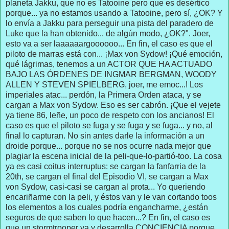
planeta Jakku, que no es Tatooine pero que es desértico
porque... ya no estamos usando a Tatooine, pero sí, ¿OK? Y
lo envía a Jakku para perseguir una pista del paradero de
Luke que la han obtenido... de algún modo, ¿OK?". Joer,
esto va a ser laaaaaargoooooo... En fin, el caso es que el
piloto de marras está con... ¡Max von Sydow! ¡Qué emoción,
qué lágrimas, tenemos a un ACTOR QUE HA ACTUADO
BAJO LAS ÓRDENES DE INGMAR BERGMAN, WOODY
ALLEN Y STEVEN SPIELBERG, joer, me emoc...! Los
imperiales atac... perdón, la Primera Orden ataca, y se
cargan a Max von Sydow. Eso es ser cabrón. ¡Que el vejete
ya tiene 86, leñe, un poco de respeto con los ancianos! El
caso es que el piloto se fuga y se fuga y se fuga... y no, al
final lo capturan. No sin antes darle la información a un
droide porque... porque no se nos ocurre nada mejor que
plagiar la escena inicial de la peli-que-lo-partió-too. La cosa
ya es casi coitus interruptus: se cargan la fanfarria de la
20th, se cargan el final del Episodio VI, se cargan a Max
von Sydow, casi-casi se cargan al prota... Yo queriendo
encariñarme con la peli, y éstos van y le van cortando toos
los elementos a los cuales podría engancharme, ¿están
seguros de que saben lo que hacen...? En fin, el caso es
que un stormtrooper va y desarrolla CONCIENCIA porque...