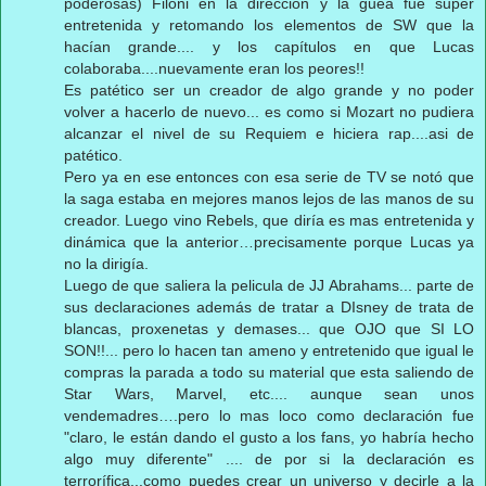
poderosas) Filoni en la dirección y la guea fue super
entretenida y retomando los elementos de SW que la
hacían grande.... y los capítulos en que Lucas
colaboraba....nuevamente eran los peores!!
Es patético ser un creador de algo grande y no poder
volver a hacerlo de nuevo... es como si Mozart no pudiera
alcanzar el nivel de su Requiem e hiciera rap....asi de
patético.
Pero ya en ese entonces con esa serie de TV se notó que
la saga estaba en mejores manos lejos de las manos de su
creador. Luego vino Rebels, que diría es mas entretenida y
dinámica que la anterior…precisamente porque Lucas ya
no la dirigía.
Luego de que saliera la pelicula de JJ Abrahams... parte de
sus declaraciones además de tratar a DIsney de trata de
blancas, proxenetas y demases... que OJO que SI LO
SON!!... pero lo hacen tan ameno y entretenido que igual le
compras la parada a todo su material que esta saliendo de
Star Wars, Marvel, etc.... aunque sean unos
vendemadres….pero lo mas loco como declaración fue
"claro, le están dando el gusto a los fans, yo habría hecho
algo muy diferente" .... de por si la declaración es
terrorífica...como puedes crear un universo y decirle a la