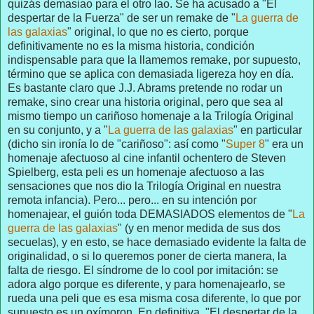
quizás demasiao para el otro lao. Se ha acusado a "El
despertar de la Fuerza" de ser un remake de "
La guerra de
las galaxias
" original, lo que no es cierto, porque
definitivamente no es la misma historia, condición
indispensable para que la llamemos remake, por supuesto,
término que se aplica con demasiada ligereza hoy en día.
Es bastante claro que J.J. Abrams pretende no rodar un
remake, sino crear una historia original, pero que sea al
mismo tiempo un cariñoso homenaje a la Trilogía Original
en su conjunto, y a "
La guerra de las galaxias
" en particular
(dicho sin ironía lo de "cariñoso": así como "
Super 8
" era un
homenaje afectuoso al cine infantil ochentero de Steven
Spielberg, esta peli es un homenaje afectuoso a las
sensaciones que nos dio la Trilogía Original en nuestra
remota infancia). Pero... pero... en su intención por
homenajear, el guión toda DEMASIADOS elementos de "
La
guerra de las galaxias
" (y en menor medida de sus dos
secuelas), y en esto, se hace demasiado evidente la falta de
originalidad, o si lo queremos poner de cierta manera, la
falta de riesgo. El síndrome de lo cool por imitación: se
adora algo porque es diferente, y para homenajearlo, se
rueda una peli que es esa misma cosa diferente, lo que por
supuesto es un oxímoron. En definitiva, "El despertar de la