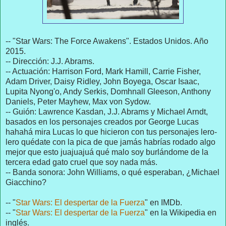
-- "Star Wars: The Force Awakens". Estados Unidos. Año
2015.
-- Dirección: J.J. Abrams.
-- Actuación: Harrison Ford, Mark Hamill, Carrie Fisher,
Adam Driver, Daisy Ridley, John Boyega, Oscar Isaac,
Lupita Nyong'o, Andy Serkis, Domhnall Gleeson, Anthony
Daniels, Peter Mayhew, Max von Sydow.
-- Guión: Lawrence Kasdan, J.J. Abrams y Michael Arndt,
basados en los personajes creados por George Lucas
hahahá mira Lucas lo que hicieron con tus personajes lero-
lero quédate con la pica de que jamás habrías rodado algo
mejor que esto juajuajuá qué malo soy burlándome de la
tercera edad gato cruel que soy nada más.
-- Banda sonora: John Williams, o qué esperaban, ¿Michael
Giacchino?
-- "
Star Wars: El despertar de la Fuerza
" en IMDb.
-- "
Star Wars: El despertar de la Fuerza
" en la Wikipedia en
inglés.