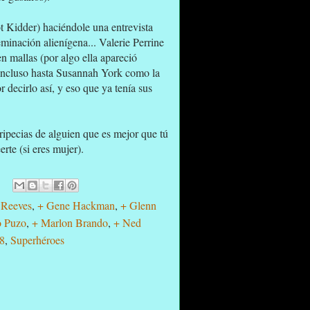
ot Kidder) haciéndole una entrevista
minación alienígena... Valerie Perrine
 mallas (por algo ella apareció
 Incluso hasta Susannah York como la
 decirlo así, y eso que ya tenía sus
pecias de alguien que es mejor que tú
rte (si eres mujer).
 Reeves
,
+ Gene Hackman
,
+ Glenn
o Puzo
,
+ Marlon Brando
,
+ Ned
8
,
Superhéroes