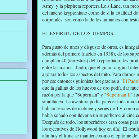
Army, y la pizpireta reportera Lois Lane, tan pre
del macho kryptoniano como de si la totalidad de
corporales, son como la de los humanos con testos
EL ESPÍRITU DE LOS TIEMPOS.
Para gusto de unos y disgusto de otros, es innega
además del primero (nacido en 1938), de los supe
cumplían 40 (terrestres) del kryptoniano, los pro
entre las manos. Tanto, que el guión original int
agotara todos los aspectos del mito. Para darnos 
por ese entonces guionista hot gracias a "
El Padr
que la gallina de los huevos de oro podía dar much
razón por la que "Superman" y "
Superman II
" fu
simultánea. La aventura podía parecer toda una l
habían seriales de matinée y series de TV como a
había soñado con llevar a un superhéroe al cine c
Después de todo, los superhéroes eran cosas para 
los ejecutivos de Hollywood hoy en día). El result
aún hoy el filme se mantiene como el epítome de 