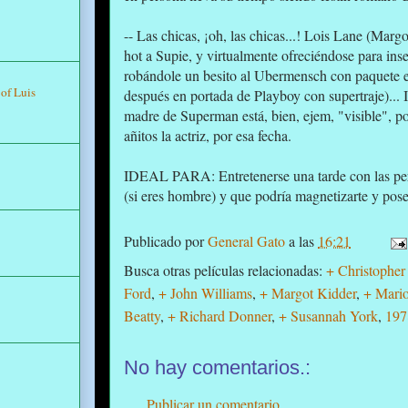
-- Las chicas, ¡oh, las chicas...! Lois Lane (Marg
hot a Supie, y virtualmente ofreciéndose para inse
robándole un besito al Ubermensch con paquete en
of Luis
después en portada de Playboy con supertraje)...
madre de Superman está, bien, ejem, "visible", por
añitos la actriz, por esa fecha.
IDEAL PARA: Entretenerse una tarde con las peri
(si eres hombre) y que podría magnetizarte y posee
Publicado por
General Gato
a las
16:21
Busca otras películas relacionadas:
+ Christopher
Ford
,
+ John Williams
,
+ Margot Kidder
,
+ Mari
Beatty
,
+ Richard Donner
,
+ Susannah York
,
197
No hay comentarios.:
Publicar un comentario