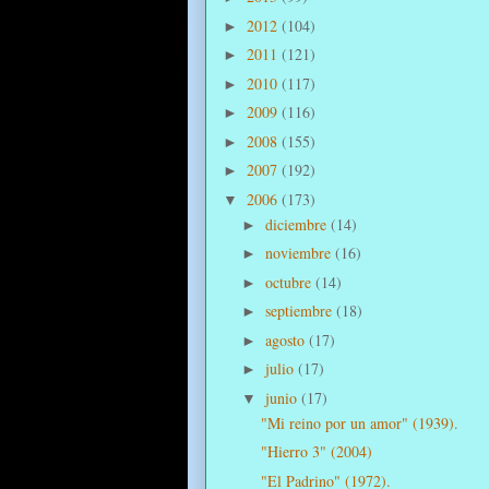
2012
(104)
►
2011
(121)
►
2010
(117)
►
2009
(116)
►
2008
(155)
►
2007
(192)
►
2006
(173)
▼
diciembre
(14)
►
noviembre
(16)
►
octubre
(14)
►
septiembre
(18)
►
agosto
(17)
►
julio
(17)
►
junio
(17)
▼
"Mi reino por un amor" (1939).
"Hierro 3" (2004)
"El Padrino" (1972).