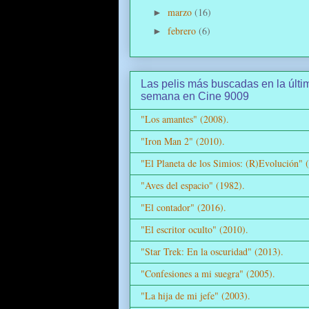
marzo
(16)
►
febrero
(6)
►
Las pelis más buscadas en la últi
semana en Cine 9009
"Los amantes" (2008).
"Iron Man 2" (2010).
"El Planeta de los Simios: (R)Evolución" 
"Aves del espacio" (1982).
"El contador" (2016).
"El escritor oculto" (2010).
"Star Trek: En la oscuridad" (2013).
"Confesiones a mi suegra" (2005).
"La hija de mi jefe" (2003).