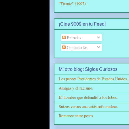
"Titanic" (1997).
¡Cine 9009 en tu Feed!
Entradas
Comentarios
Mi otro blog: Siglos Curiosos
Los peores Presidentes de Estados Unidos.
Amigas y el racismo.
El hombre que defendió a los lobos.
Suizos versus una catástrofe nuclear.
Romance entre peces.