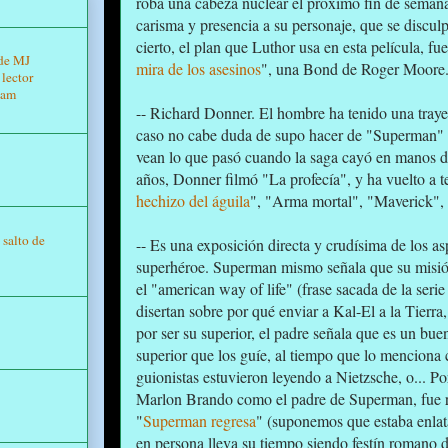
roba una cabeza nuclear el próximo fin de semana
carisma y presencia a su personaje, que se disculpa
cierto, el plan que Luthor usa en esta película, fu
 de MJ
mira de los asesinos
", una Bond de Roger Moore
lector
nam
-- Richard Donner. El hombre ha tenido una trayec
caso no cabe duda de supo hacer de "Superman" 
vean lo que pasó cuando la saga cayó en manos d
años, Donner filmó "La profecía", y ha vuelto a t
hechizo del águila
", "Arma mortal", "Maverick",
salto de
-- Es una exposición directa y crudísima de los a
superhéroe. Superman mismo señala que su misión e
el "american way of life" (frase sacada de la se
disertan sobre por qué enviar a Kal-El a la Tierra
por ser su superior, el padre señala que es un buen
superior que los guíe, al tiempo que lo menciona 
guionistas estuvieron leyendo a Nietzsche, o... Po
Marlon Brando como el padre de Superman, fue reu
"
Superman regresa
" (suponemos que estaba enla
en persona lleva su tiempo siendo festín romano 