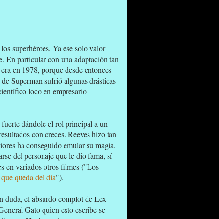
los superhéroes. Ya ese solo valor
me. En particular con una adaptación tan
 que era en 1978, porque desde entonces
ón de Superman sufrió algunas drásticas
científico loco en empresario
fuerte dándole el rol principal a un
 resultados con creces. Reeves hizo tan
riores ha conseguido emular su magia.
se del personaje que le dio fama, sí
s en variados otros filmes ("Los
 que queda del día
").
in duda, el absurdo complot de Lex
 General Gato quien esto escribe se