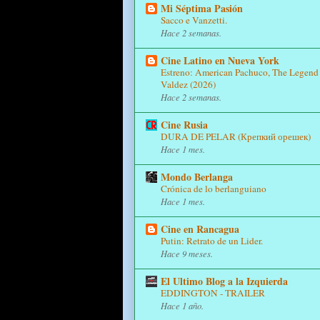
Mi Séptima Pasión
Sacco e Vanzetti.
Hace 2 semanas.
Cine Latino en Nueva York
Estreno: American Pachuco, The Legend 
Valdez (2026)
Hace 2 semanas.
Cine Rusia
DURA DE PELAR (Крепкий орешек)
Hace 1 mes.
Mondo Berlanga
Crónica de lo berlanguiano
Hace 1 mes.
Cine en Rancagua
Putin: Retrato de un Lider.
Hace 9 meses.
El Ultimo Blog a la Izquierda
EDDINGTON - TRAILER
Hace 1 año.