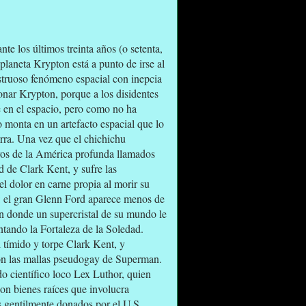
te los últimos treinta años (o setenta,
 planeta Krypton está a punto de irse al
truoso fenómeno espacial con inepcia
onar Krypton, porque a los disidentes
e en el espacio, pero como no ha
o monta en un artefacto espacial que lo
ierra. Una vez que el chichichu
jeros de la América profunda llamados
d de Clark Kent, y sufre las
el dolor en carne propia al morir su
n: el gran Glenn Ford aparece menos de
 en donde un supercristal de su mundo le
ntando la Fortaleza de la Soledad.
l tímido y torpe Clark Kent, y
con las mallas pseudogay de Superman.
 científico loco Lex Luthor, quien
on bienes raíces que involucra
s gentilmente donados por el U.S.