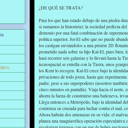
¿DE QUÉ SE TRATA?
Para los que han estado debajo de una piedra duran
si sumamos la historieta): la sociedad perfecta del
demonio por una fatal combinación de supermons
ma
política superior. Jor-El sabe que no puede aband
los castigan enviándolos a una prisión 2D flotant
prometido nada sobre su hijo Kal-El, pues bien, l
hará recorrer seis galaxias y lo llevará hasta la T
tecnospacial se estrella con la Tierra, unos gran
(2011).
los Kent lo recogen. Kal-El crece bajo la identida
privaciones de todo joven, hasta que experimenta 
padre, pese a sus superpoderes (nosotros tambié
cinco minutos en pantalla). Viaja hacia el norte,
ahorra la faena de construirse una baticueva, leva
Llega entonces a Metrópolis, bajo la identidad de
comienza su cruzada para luchar contra el mal, 
Ahora habrán dos amenazas en su vida: el malvado
planea una maquiavélica operación especulativa c
revalorizar terrenos con un par de bebés nucleare