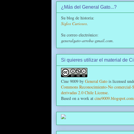
¿Más del General Gato...?
Su blog de historia:
Siglos Curiosos
.
Su correo electrónico:
generalgato-arroba-gmail.com
.
Si quieres utilizar el material de C
Cine 9009
by
General Gato
is licensed und
Commons Reconocimiento-No comercial-S
derivadas 2.0 Chile License
.
Based on a work at
cine9009.blogspot.com