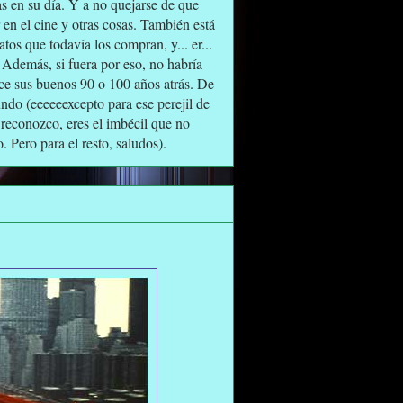
s en su día. Y a no quejarse de que
en el cine y otras cosas. También está
tos que todavía los compran, y... er...
 Además, si fuera por eso, no habría
ce sus buenos 90 o 100 años atrás. De
undo (eeeeeexcepto para ese perejil de
. te reconozco, eres el imbécil que no
. Pero para el resto, saludos).