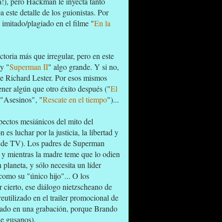
!), pero Hackman le inyecta tanto
 este detalle de los guionistas. Por
e imitado/plagiado en el filme "
En la
.
toria más que irregular, pero en este
y "
Superman II
" algo grande. Y si no,
e Richard Lester. Por esos mismos
ener algún que otro éxito después ("
El
 "Asesinos", "
Rescate en el tiempo
")...
spectos mesiánicos del mito del
s luchar por la justicia, la libertad y
rie de TV). Los padres de Superman
, y mientras la madre teme que lo odien
 planeta, y sólo necesita un líder
como su "único hijo"... O los
r cierto, ese diálogo nietzscheano de
tilizado en el trailer promocional de
tado en una grabación, porque Brando
de gusanos).