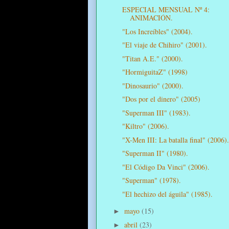
ESPECIAL MENSUAL Nº 4:
ANIMACIÓN.
"Los Increíbles" (2004).
"El viaje de Chihiro" (2001).
"Titan A.E." (2000).
"HormiguitaZ" (1998)
"Dinosaurio" (2000).
"Dos por el dinero" (2005)
"Superman III" (1983).
"Kiltro" (2006).
"X-Men III: La batalla final" (2006).
"Superman II" (1980).
"El Código Da Vinci" (2006).
"Superman" (1978).
"El hechizo del águila" (1985).
mayo
(15)
►
abril
(23)
►