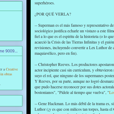
superhéroes.
¿POR QUÉ VERLA?
-- Superman es el más famoso y representativo de 
sociológico justifica echarle un vistazo a este fil
fiel a lo que es el espíritu de la historieta (o lo
acaeció la Crisis de las Tierras Infinitas y el gui
revisiones, incluyendo convertir a Lex Luthor de 
ine 9009...
maquiavélico, pero en fin).
-- Christopher Reeves. Los productores apostaron 
er a
Creative
actor incipiente casi sin currículum, y obtuvieron
in obras
suyo el rol, que ninguno de los supermanes poste
Y Reeves, por su parte, aunque no logró desmarcar
.
que pudo hacerse reconocer por sus dotes actorale
bostonianos", "Pídele al tiempo que vuelva", "
Lo
-- Gene Hackman. Lo más débil de la trama es, s
Luthor (¡y es que con milicos tan torpes, hasta el