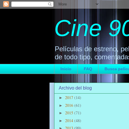
Cine 9
Películas de estreno, pel
de todo tipo, comentadas
Inicio
FAQ
Busca pelícu
Archivo del blog
2017
(14)
►
2016
(61)
►
2015
(71)
►
2014
(48)
►
2013
(99)
►