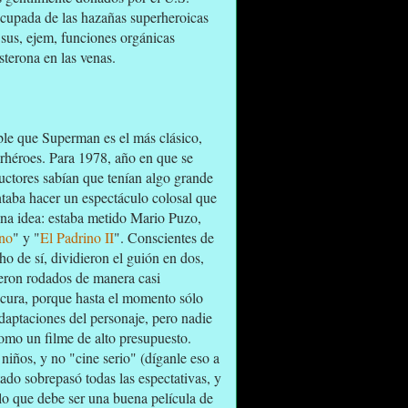
ocupada de las hazañas superheroicas
 sus, ejem, funciones orgánicas
terona en las venas.
ble que Superman es el más clásico,
rhéroes. Para 1978, año en que se
ductores sabían que tenían algo grande
entaba hacer un espectáculo colosal que
una idea: estaba metido Mario Puzo,
ino
" y "
El Padrino II
". Conscientes de
o de sí, dividieron el guión en dos,
eron rodados de manera casi
ocura, porque hasta el momento sólo
daptaciones del personaje, pero nadie
omo un filme de alto presupuesto.
niños, y no "cine serio" (díganle eso a
ado sobrepasó todas las espectativas, y
lo que debe ser una buena película de