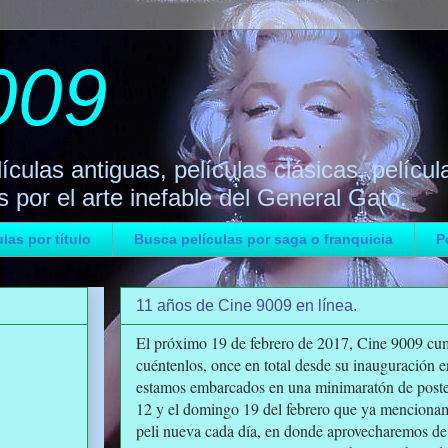
009
ículas antiguas, películas clásicas, películ
 por el arte inefable del General Gato.
las por título
Busca películas por saga o franquicia
P
11 años de Cine 9009 en línea.
El próximo 19 de febrero de 2017, Cine 9009 cump
cuéntenlos, once en total desde su inauguración e
estamos embarcados en una minimaratón de poste
12 y el domingo 19 del febrero que ya menciona
peli nueva cada día, en donde aprovecharemos de 