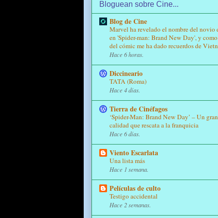
Bloguean sobre Cine...
Blog de Cine
Marvel ha revelado el nombre del novio
en 'Spider-man: Brand New Day', y como 
del cómic me ha dado recuerdos de Viet
Hace 6 horas.
Diccineario
TATA (Roma)
Hace 4 días.
Tierra de Cinéfagos
‘Spider-Man: Brand New Day’ – Un gran 
calidad que rescata a la franquicia
Hace 6 días.
Viento Escarlata
Una lista más
Hace 1 semana.
Películas de culto
Testigo accidental
Hace 2 semanas.